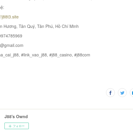
hệ:
//j88t3.site
ân Hương, Tân Quý, Tân Phú, Hồ Chí Minh
 0974785969
te@gmail.com
ha_cai_j88, #link_vao_j88, #j88_casino, #j88com
J88's Ownd
フォロー