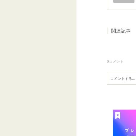
関連記事
0
コメント