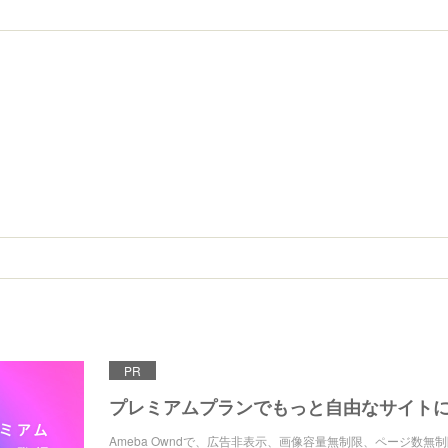
PR
プレミアムプランでもっと自由なサイト
Ameba Owndで、広告非表示、画像容量無制限、ページ数無